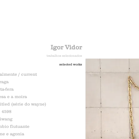
Igor Vidor
trabalhos selecionados
selected works
almente / current
raga
ta-fera
esa e a moira
itled (série do wayne)
. 4598
riwang
bio flutuante
ne e agonia