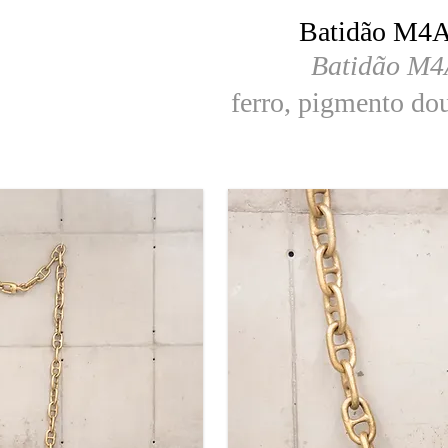
Batidão M4A1
Batidão M4A
ferro, pigmento do