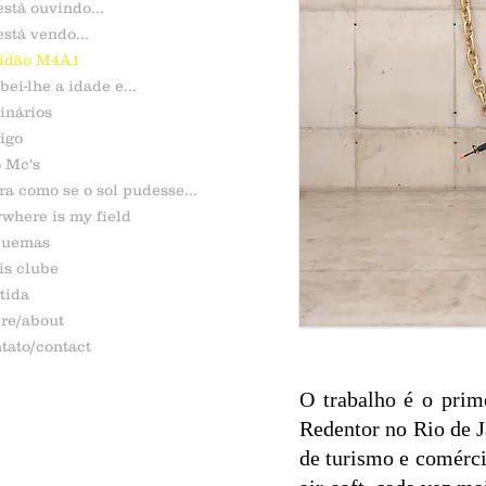
está ouvindo...
está vendo...
tidão M4A1
bei-lhe a idade e...
inários
igo
 Mc's
ra como se o sol pudesse...
where is my field
quemas
is clube
tida
re/about
tato/contact
O trabalho é o prim
Redentor no Rio de J
de turismo e comérci